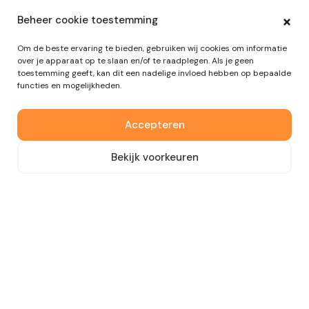
Beheer cookie toestemming
21 januari 2021
Om de beste ervaring te bieden, gebruiken wij cookies om informatie
over je apparaat op te slaan en/of te raadplegen. Als je geen
5 Team Uitdagingen in Tech
toestemming geeft, kan dit een nadelige invloed hebben op bepaalde
Companies
functies en mogelijkheden.
Accepteren
Artikel lezen
Bekijk voorkeuren
10 december 2020
5 Tips voor Remote Teamwork
Artikel lezen