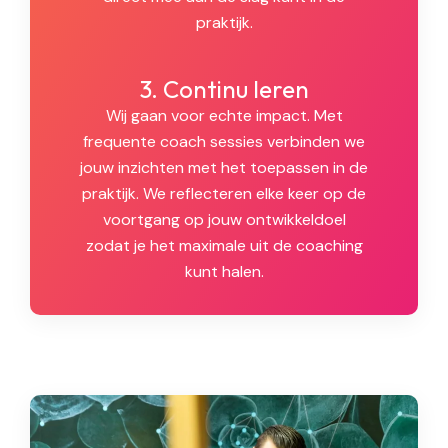
praktijk.
3. Continu leren
Wij gaan voor echte impact. Met
frequente coach sessies verbinden we
jouw inzichten met het toepassen in de
praktijk. We reflecteren elke keer op de
voortgang op jouw ontwikkeldoel
zodat je het maximale uit de coaching
kunt halen.