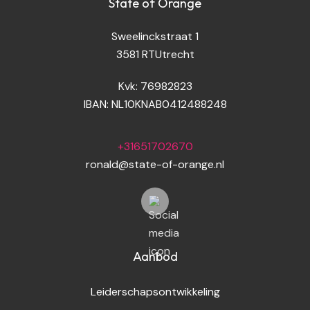
State of Orange
Sweelinckstraat 1
3581 RT
Utrecht
Kvk:
76982823
IBAN: NL10KNAB0412488248
+31651702670
ronald@state-of-orange.nl
Aanbod
Leiderschapsontwikkeling